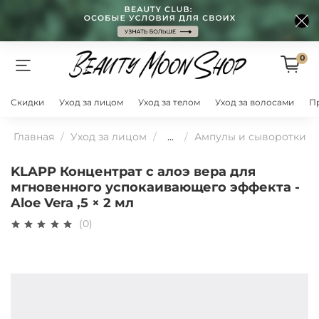
0
Скидки
Уход за лицом
Уход за телом
Уход за волосами
П
Главная
Уход за лицом
...
Ампулы и сыворотки
KLAPP Концентрат с алоэ вера для
мгновенного успокаивающего эффекта -
Aloe Vera ,5 × 2 мл
(0)