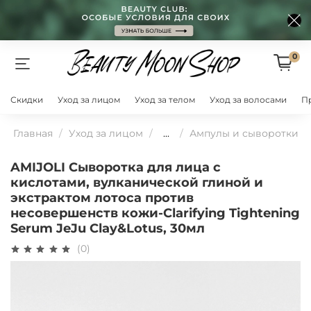
0
Скидки
Уход за лицом
Уход за телом
Уход за волосами
П
Главная
Уход за лицом
...
Ампулы и сыворотки
AMIJOLI Cыворотка для лица с
кислотами, вулканической глиной и
экстрактом лотоса против
несовершенств кожи-Clarifying Tightening
Serum JeJu Сlay&Lotus, 30мл
(0)