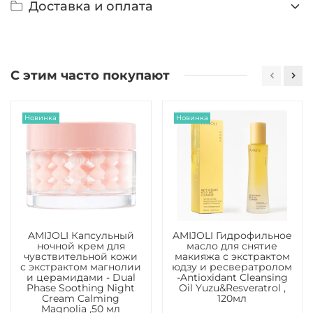
Доставка и оплата
С этим часто покупают
Новинка
Новинка
AMIJOLI Капсульный
AMIJOLI Гидрофильное
ночной крем для
масло для снятие
чувствительной кожи
макияжа с экстрактом
с экстрактом магнолии
юдзу и ресвератролом
и церамидами - Dual
-Antioxidant Cleansing
Phase Soothing Night
Oil Yuzu&Resveratrol ,
Сream Calming
120мл
Magnolia ,50 мл