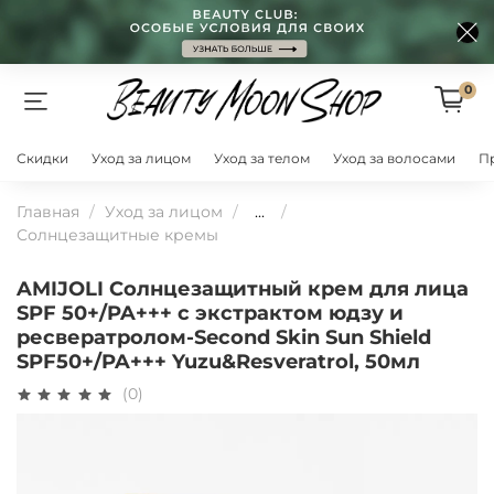
0
Скидки
Уход за лицом
Уход за телом
Уход за волосами
П
Главная
Уход за лицом
...
Солнцезащитные кремы
AMIJOLI Солнцезащитный крем для лица
SPF 50+/PA+++ c экстрактом юдзу и
ресвератролом-Second Skin Sun Shield
SPF50+/PA+++ Yuzu&Resveratrol, 50мл
(0)