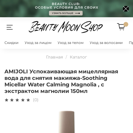
Скидки
Уход за лицом
Уход за телом
Уход за волосами
П
Главная
Каталог
AMIJOLI Успокаивающая мицеллярная
вода для снятия макияжа-Soothing
Micellar Water Calming Magnolia , с
экстрактом магнолии 150мл
(0)