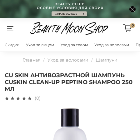
0
Скидки
Уход за лицом
Уход за телом
Уход за волосами
П
Главная
Уход за волосами
Шампуни
CU SKIN АНТИВОЗРАСТНОЙ ШАМПУНЬ
CUSKIN CLEAN-UP PEPTINO SHAMPOO 250
МЛ
(0)