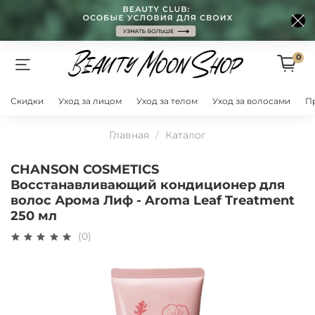
0
Скидки
Уход за лицом
Уход за телом
Уход за волосами
П
Главная
Каталог
CHANSON COSMETICS
Восстанавливающий кондиционер для
волос Арома Лиф - Aroma Leaf Treatment
250 мл
(0)