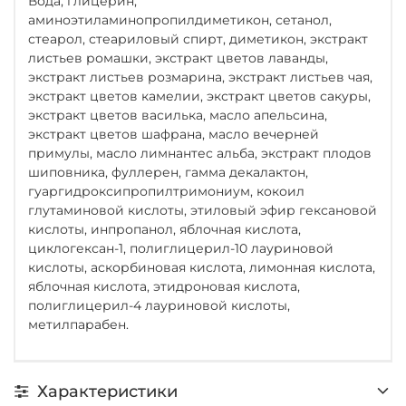
Вода, глицерин,
аминоэтиламинопропилдиметикон, сетанол,
стеарол, стеариловый спирт, диметикон, экстракт
листьев ромашки, экстракт цветов лаванды,
экстракт листьев розмарина, экстракт листьев чая,
экстракт цветов камелии, экстракт цветов сакуры,
экстракт цветов василька, масло апельсина,
экстракт цветов шафрана, масло вечерней
примулы, масло лимнантес альба, экстракт плодов
шиповника, фуллерен, гамма декалактон,
гуаргидроксипропилтримониум, кокоил
глутаминовой кислоты, этиловый эфир гексановой
кислоты, инпропанол, яблочная кислота,
циклогексан-1, полиглицерил-10 лауриновой
кислоты, аскорбиновая кислота, лимонная кислота,
яблочная кислота, этидроновая кислота,
полиглицерил-4 лауриновой кислоты,
метилпарабен.
Характеристики