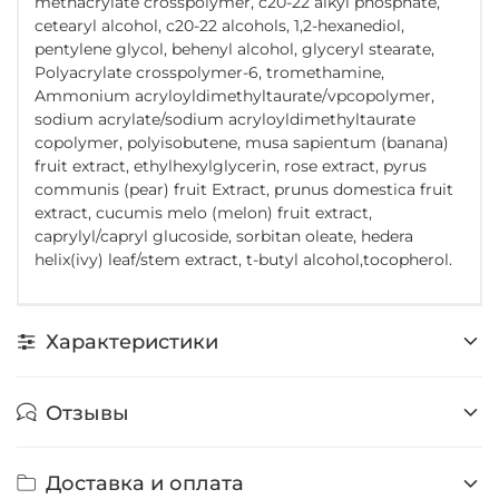
methacrylate crosspolymer, c20-22 alkyl phosphate,
cetearyl alcohol, c20-22 alcohols, 1,2-hexanediol,
pentylene glycol, behenyl alcohol, glyceryl stearate,
Polyacrylate crosspolymer-6, tromethamine,
Ammonium acryloyldimethyltaurate/vpcopolymer,
sodium acrylate/sodium acryloyldimethyltaurate
copolymer, polyisobutene, musa sapientum (banana)
fruit extract, ethylhexylglycerin, rose extract, pyrus
communis (pear) fruit Extract, prunus domestica fruit
extract, cucumis melo (melon) fruit extract,
caprylyl/capryl glucoside, sorbitan oleate, hedera
helix(ivy) leaf/stem extract, t-butyl alcohol,tocopherol.
Характеристики
Отзывы
Доставка и оплата