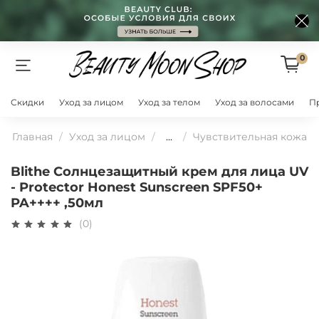
0
Скидки
Уход за лицом
Уход за телом
Уход за волосами
П
Главная
Уход за лицом
...
Чувствительная кожа
Blithe Солнцезащитный крем для лица UV
- Protector Honest Sunscreen SPF50+
PA++++ ,50мл
(0)