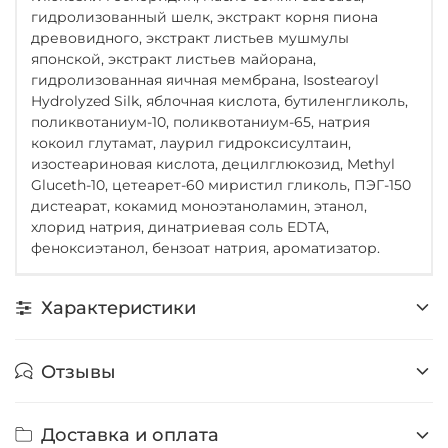
гидролизованный шелк, экстракт корня пиона
древовидного, экстракт листьев мушмулы
японской, экстракт листьев майорана,
гидролизованная яичная мембрана, Isostearoyl
Hydrolyzed Silk, яблочная кислота, бутиленгликоль,
поликвотаниум-10, поликвотаниум-65, натрия
кокоил глутамат, лаурил гидроксисултаин,
изостеариновая кислота, децилглюкозид, Methyl
Gluceth-10, цетеарет-60 миристил гликоль, ПЭГ-150
дистеарат, кокамид моноэтаноламин, этанол,
хлорид натрия, динатриевая соль EDTA,
феноксиэтанол, бензоат натрия, ароматизатор.
Характеристики
Отзывы
Доставка и оплата