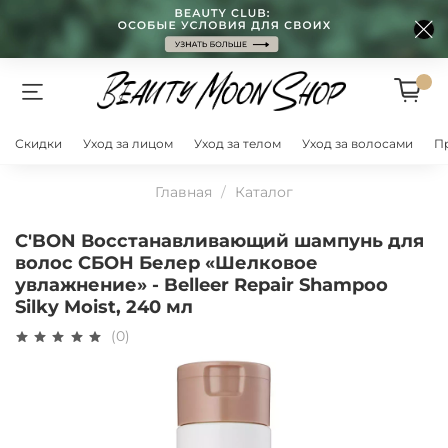
Скидки
Уход за лицом
Уход за телом
Уход за волосами
П
Главная
Каталог
C'BON Восстанавливающий шампунь для
волос СБОН Белер «Шелковое
увлажнение» - Belleer Repair Shampoo
Silky Moist, 240 мл
(0)