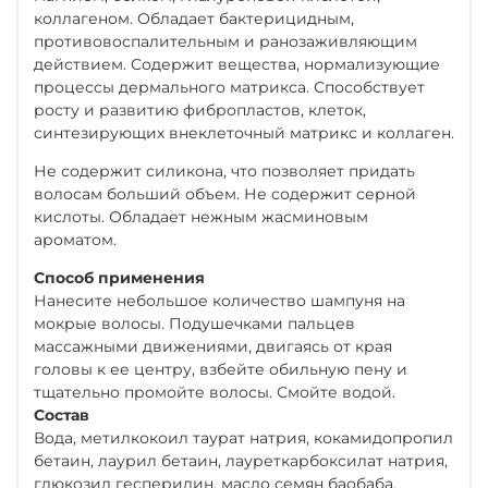
коллагеном. Обладает бактерицидным,
противовоспалительным и ранозаживляющим
действием. Содержит вещества, нормализующие
процессы дермального матрикса. Способствует
росту и развитию фибропластов, клеток,
синтезирующих внеклеточный матрикс и коллаген.
Не содержит силикона, что позволяет придать
волосам больший объем. Не содержит серной
кислоты. Обладает нежным жасминовым
ароматом.
Способ применения
Нанесите небольшое количество шампуня на
мокрые волосы. Подушечками пальцев
массажными движениями, двигаясь от края
головы к ее центру, взбейте обильную пену и
тщательно промойте волосы. Смойте водой.
Состав
Вода, метилкокоил таурат натрия, кокамидопропил
бетаин, лаурил бетаин, лауреткарбоксилат натрия,
глюкозил гесперидин, масло семян баобаба,