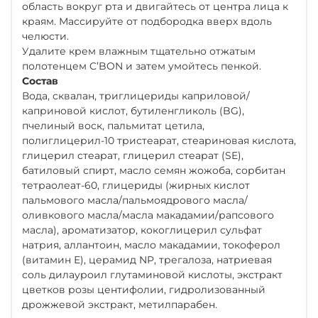
область вокруг рта и двигайтесь от центра лица к
краям. Массируйте от подбородка вверх вдоль
челюсти.
Удалите крем влажным тщательно отжатым
полотенцем C’BON и затем умойтесь пенкой.
Состав
Вода, сквалан, триглицериды каприловой/
каприновой кислот, бутиленгликоль (BG),
пчелиный воск, пальмитат цетила,
полиглицерил-10 тристеарат, стеариновая кислота,
глицерил стеарат, глицерил стеарат (SE),
батиловый спирт, масло семян жожоба, сорбитан
тетраолеат-60, глицериды (жирных кислот
пальмового масла/пальмоядрового масла/
оливкового масла/масла макадамии/рапсового
масла), ароматизатор, кокоглицерил сульфат
натрия, аллантоин, масло макадамии, токоферол
(витамин Е), церамид NP, трегалоза, натриевая
соль дилауроил глутаминовой кислоты, экстракт
цветков розы центифолии, гидролизованный
дрожжевой экстракт, метилпарабен.