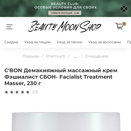
0
Скидки
Уход за лицом
Уход за телом
Уход за волосами
П
Главная
Premium
...
Очищение
C'BON Демакияжный массажный крем
Фэшиалист СБОН- Facialist Treatment
Masser, 230 г
(0)