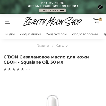
0
Скидки
Уход за лицом
Уход за телом
Уход за волосами
П
Главная
Каталог
C’BON Сквалановое масло для кожи
СБОН - Squalane Oil, 30 мл
(0)