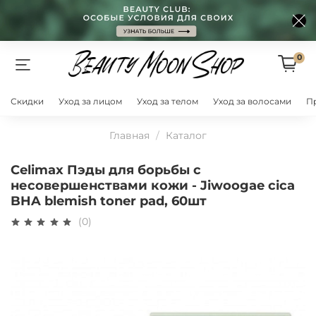
0
Скидки
Уход за лицом
Уход за телом
Уход за волосами
П
Главная
Каталог
Celimax Пэды для борьбы с
несовершенствами кожи - Jiwoogae cica
BHA blemish toner pad, 60шт
(0)