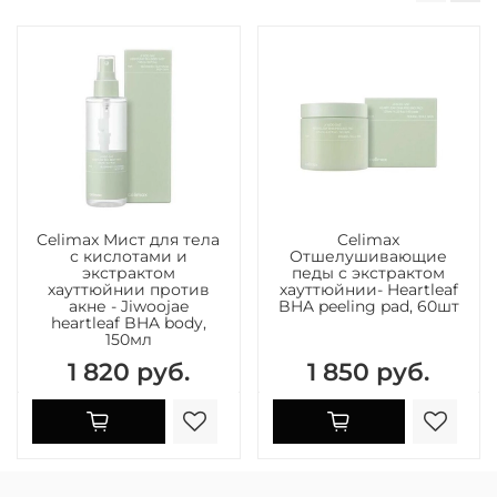
Celimax Мист для тела
Celimax
с кислотами и
Отшелушивающие
экстрактом
педы с экстрактом
хауттюйнии против
хауттюйнии- Heartleaf
акне - Jiwoojae
BHA peeling pad, 60шт
heartleaf BHA body,
150мл
1 820 руб.
1 850 руб.