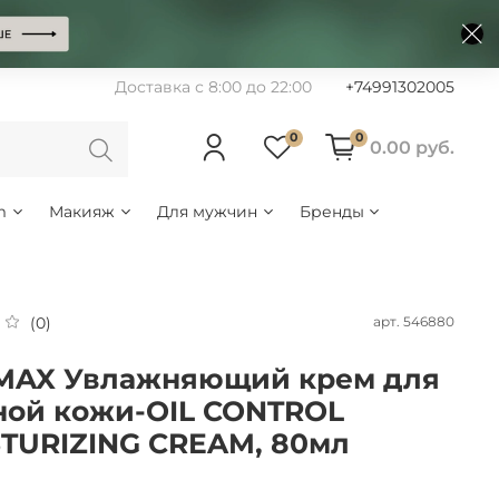
Доставка с 8:00 до 22:00
+74991302005
0
0
0.00 руб.
m
Макияж
Для мужчин
Бренды
арт.
546880
(0)
MAX Увлажняющий крем для
ой кожи-OIL CONTROL
TURIZING CREAM, 80мл