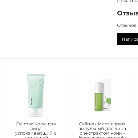
Показать
и уменьш
Отзы
Способ 
Нанесит
Отзывов 
этапе ух
Написа
Состав
Крем для
Celimax с
Diisostea
Glycol, P
Hydroxyet
Copolymer
Trometha
Copolymer
Sorbitan 
Striata E
Extract, P
Ulmus Dav
Celimax Крем для
Celimax Мист-спрей
Bark Extr
лица
ампульный для лица
успокаивающий с
с экстрактом нони -
центеллой
Noni energy ampoule