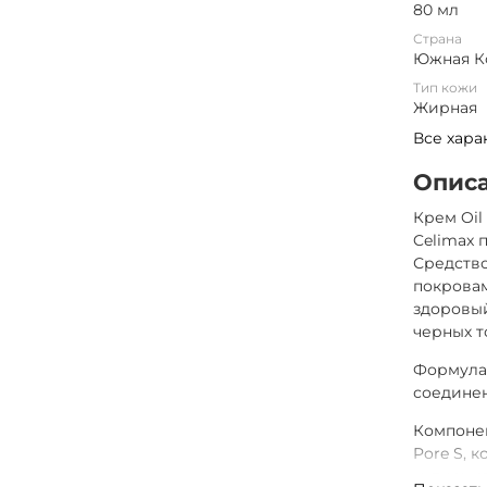
80 мл
Страна
Южная К
Тип кожи
Жирная
Все хара
Опис
Крем Oil
Celimax 
Средств
покровам
здоровы
черных т
Формула 
соединен
Компонен
Pore S, 
купируют