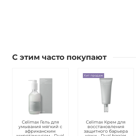
С этим часто покупают
Хит продаж
Celimax Гель для
Celimax Крем для
умывания мягкий с
восстановления
африканским
защитного барьера
миротамнусом - Dual
кожи - Dual barrier