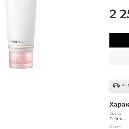
2 2
Вы
Хара
Бренд
Celimax
Объем