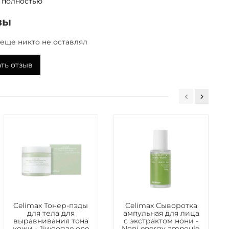
 полностью
ают заметность расширенных пор.
вы
применения
е необходимое количество крема на завершающем
еще никто не оставлял
ода.
ть отзыв
 жирной кожи лица Oil Control Moisturizing Cream от
одержит Water, Glycerin, Butylene Glycol, Diglycerin,
ryl Malate, Isononyl Isononanoate, Niacinamide, Pentylene
olyglyceryl-3 Methylglucose Distearate, 1,2-Hexanediol,
hyl Acrylate/Sodium Acryloyldimethyl Taurate
, Acrylates/C10-30 Alkyl Acrylate Crosspolymer,
mine, Ammonium Acryloyldimethyltaurate/VP
, Zinc PCA, Panthenol, Ethylhexylglycerin, Adenosine,
Isostearate, Sodium Phytate, 4-Terpineol, Kummerowia
xtract, Oenothera Biennis (Evening Primrose) Flower
inus Palustris Leaf Extract, Pueraria Lobata Root Extract,
idiana Root Extract, Beta-Glucan, Cinchona Pubescens
Celimax Тонер-пэды
Celimax Сыворотка
act, Leptospermum Scoparium Leaf Extract, Tocopherol.
для тела для
ампульная для лица
выравнивания тона
с экстрактом нони -
кожи - Jiwoogae one
Noni energy ampoule,