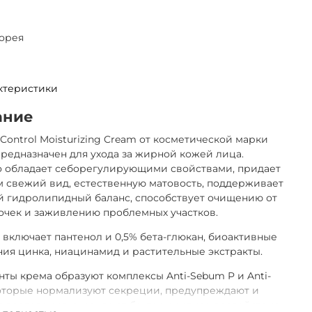
орея
ктеристики
ание
 Control Moisturizing Cream от косметической марки
предназначен для ухода за жирной кожей лица.
о обладает себорегулирующими свойствами, придает
 свежий вид, естественную матовость, поддерживает
й гидролипидный баланс, способствует очищению от
очек и заживлению проблемных участков.
включает пантенол и 0,5% бета-глюкан, биоактивные
ия цинка, ниацинамид и растительные экстракты.
ты крема образуют комплексы Anti-Sebum P и Anti-
которые нормализуют секреции, предупреждают и
 воспаления, оказывают бактерицидное воздействие