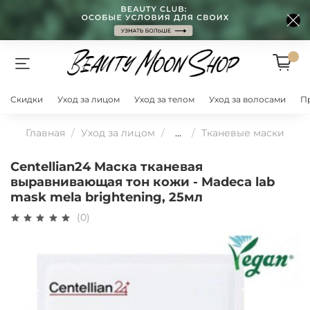
Скидки
Уход за лицом
Уход за телом
Уход за волосами
П
Главная
Уход за лицом
...
Тканевые маски
Centellian24 Маска тканевая
выравнивающая тон кожи - Madeca lab
mask mela brightening, 25мл
(0)