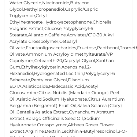
Water,Glycerin,Niacinamide,Butylene
Glycol,Methylpropanediol,Caprylic/Capric
Triglyceride,Cetyl
Ethylhexanoate,Hydroxyacetophenone,Chlorella
Vulgaris Extract,Glucose,Polyglyceryl-6
Stearate,Allantoin,Caffeine,Acrylates/C10-30 Alkyl
Acrylate Crosspolymer,Cetearyl
Olivate,Fructooligosaccharides,Fructose,Panthenol,Trome
Olivate,Ammonium Acryloyldimethyltaurate/VP
Copolymer,Ceteareth-20,Caprylyl Glycol,Xanthan
Gum,Ethylhexylglycerin,Adenosine,1,2-
Hexanediol,Hydrogenated Lecithin,Polyglyceryl-6
Behenate,Pentylene Glycol,Disodium
EDTA,Asiaticoside,Madecassic Acid,Acetyl
Glucosamine,Citrus Nobilis (Mandarin Orange) Peel
Oil,Asiatic Acid,Sodium Hyaluronate,Citrus Aurantium
Bergamia (Bergamot) Fruit Oil,Salvia Sclarea (Clary)
Oil,Centella Asiatica Extract,Cynanchum Atratum
Extract,Borago Officinalis Seed Oil,Sodium
Hyaluronate Crosspolymer,Althaea Rosea Flower
Extract,Arginine,Dextrin,Lecithin,4-Butylresorcinol,3-O-