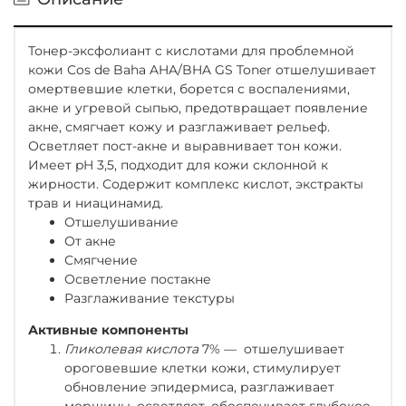
Тонер-эксфолиант с кислотами для проблемной
кожи Cos de Baha AHA/BHA GS Toner отшелушивает
омертвевшие клетки, борется с воспалениями,
акне и угревой сыпью, предотвращает появление
акне, смягчает кожу и разглаживает рельеф.
Осветляет пост-акне и выравнивает тон кожи.
Имеет pH 3,5, подходит для кожи склонной к
жирности. Содержит комплекс кислот, экстракты
трав и ниацинамид.
Отшелушивание
От акне
Смягчение
Осветление постакне
Разглаживание текстуры
Активные компоненты
Гликолевая кислота
7%
— отшелушивает
ороговевшие клетки кожи, стимулирует
обновление эпидермиса, разглаживает
морщины, осветляет, обеспечивает глубокое