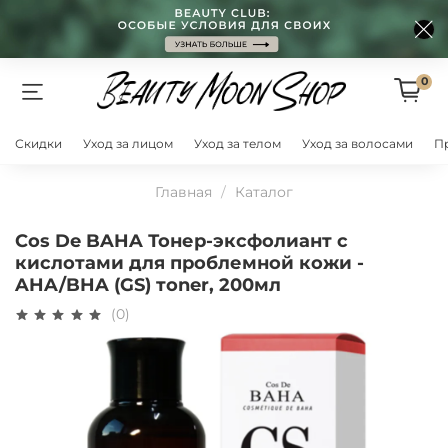
0
Скидки
Уход за лицом
Уход за телом
Уход за волосами
П
Главная
Каталог
Cos De BAHA Тонер-эксфолиант с
кислотами для проблемной кожи -
AHA/BHA (GS) тoner, 200мл
(0)