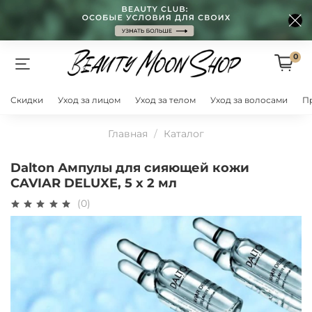
0
Скидки
Уход за лицом
Уход за телом
Уход за волосами
П
Главная
Каталог
Dalton Ампулы для сияющей кожи
CAVIAR DELUXE, 5 х 2 мл
(0)