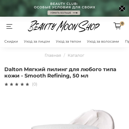
0
Скидки
Уход за лицом
Уход за телом
Уход за волосами
П
Главная
Каталог
Dalton Мягкий пилинг для любого типа
кожи - Smooth Refining, 50 мл
(0)