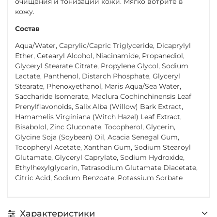
очищения и тонизации кожи. Мягко вотрите в
кожу.
Состав
Aqua/Water, Caprylic/Capric Triglyceride, Dicaprylyl
Ether, Cetearyl Alcohol, Niacinamide, Propanediol,
Glyceryl Stearate Citrate, Propylene Glycol, Sodium
Lactate, Panthenol, Distarch Phosphate, Glyceryl
Stearate, Phenoxyethanol, Maris Aqua/Sea Water,
Saccharide Isomerate, Maclura Cochinchinensis Leaf
Prenylflavonoids, Salix Alba (Willow) Bark Extract,
Hamamelis Virginiana (Witch Hazel) Leaf Extract,
Bisabolol, Zinc Gluconate, Tocopherol, Glycerin,
Glycine Soja (Soybean) Oil, Acacia Senegal Gum,
Tocopheryl Acetate, Xanthan Gum, Sodium Stearoyl
Glutamate, Glyceryl Caprylate, Sodium Hydroxide,
Ethylhexylglycerin, Tetrasodium Glutamate Diacetate,
Citric Acid, Sodium Benzoate, Potassium Sorbate
Характеристики