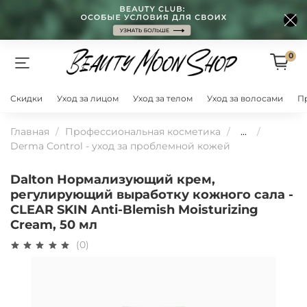
0
Скидки
Уход за лицом
Уход за телом
Уход за волосами
П
Главная
Профессиональная косметика
...
Derma Control - уход за проблемной кожей
Dalton Нормализующий крем,
регулирующий выработку кожного сала -
CLEAR SKIN Anti-Blemish Moisturizing
Cream, 50 мл
(0)