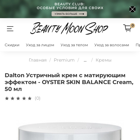
0
Скидки
Уход за лицом
Уход за телом
Уход за волосами
П
Главная
Premium
...
Кремы
Dalton Устричный крем с матирующим
эффектом - OYSTER SKIN BALANCE Cream,
50 мл
(0)