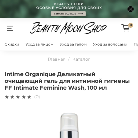
0
Скидки
Уход за лицом
Уход за телом
Уход за волосами
П
Главная
Каталог
Intime Organique Деликатный
очищающий гель для интимной гигиены
FF Intimate Feminine Wash, 100 мл
(0)