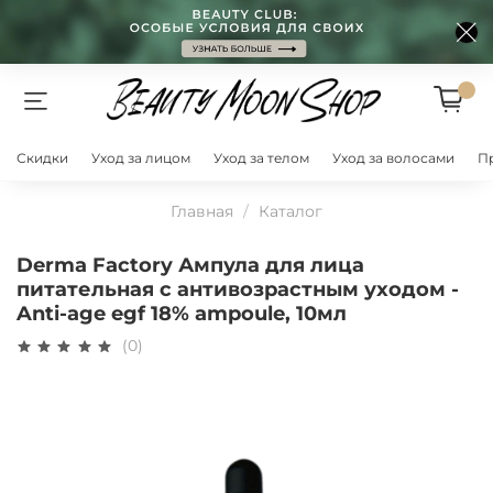
Скидки
Уход за лицом
Уход за телом
Уход за волосами
П
Главная
Каталог
Derma Factory Ампула для лица
питательная с антивозрастным уходом -
Anti-age egf 18% ampoule, 10мл
(0)