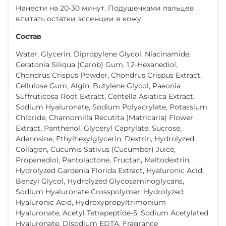
Нанести на 20-30 минут. Подушечками пальцев
впитать остатки эссенции в кожу.
Состав
Water, Glycerin, Dipropylene Glycol, Niacinamide,
Ceratonia Siliqua (Carob) Gum, 1,2-Hexanediol,
Chondrus Crispus Powder, Chondrus Crispus Extract,
Cellulose Gum, Algin, Butylene Glycol, Paeonia
Suffruticosa Root Extract, Centella Asiatica Extract,
Sodium Hyaluronate, Sodium Polyacrylate, Potassium
Chloride, Chamomilla Recutita (Matricaria) Flower
Extract, Panthenol, Glyceryl Caprylate, Sucrose,
Adenosine, Ethylhexylglycerin, Dextrin, Hydrolyzed
Collagen, Cucumis Sativus (Cucumber) Juice,
Propanediol, Pantolactone, Fructan, Maltodextrin,
Hydrolyzed Gardenia Florida Extract, Hyaluronic Acid,
Benzyl Glycol, Hydrolyzed Glycosaminoglycans,
Sodium Hyaluronate Crosspolymer, Hydrolyzed
Hyaluronic Acid, Hydroxypropyltrimonium
Hyaluronate, Acetyl Tetrapeptide-5, Sodium Acetylated
Hyaluronate, Disodium EDTA, Fragrance