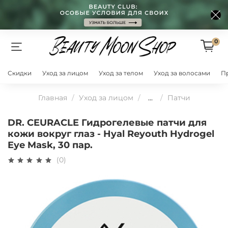
0
Скидки
Уход за лицом
Уход за телом
Уход за волосами
П
Главная
Уход за лицом
...
Патчи
DR. CEURACLE Гидрогелевые патчи для
кожи вокруг глаз - Hyal Reyouth Hydrogel
Eye Mask, 30 пар.
(0)