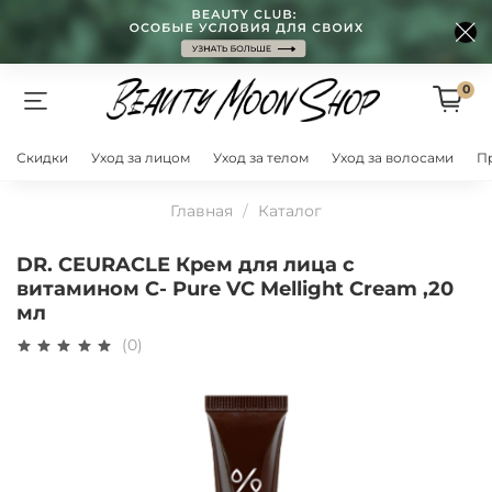
0
Скидки
Уход за лицом
Уход за телом
Уход за волосами
П
Главная
Каталог
DR. CEURACLE Крем для лица с
витамином С- Pure VC Mellight Cream ,20
мл
(0)