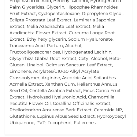
Ethyl Ascorbic Acid, Behenyl Alcohol, Hydrogenated
Palm Glycerides, Glycerin, Hippophae Rhamnoides
Fruit Extract, Cyclopentasiloxane, Dipropylene Glycol,
Eclipta Prostrata Leaf Extract, Laminaria Japonica
Extract, Melia Azadirachta Leaf Extract, Melia
Azadirachta Flower Extract, Curcuma Longa Root
Extract, Ethylhexylglycerin, Sodium Hyaluronate,
Tranexamic Acid, Parfum, Alcohol,
Fructooligosaccharides, Hydrogenated Lecithin,
Glycyrrhiza Glabra Root Extract, Cetyl Alcohol, Beta-
Glucan, Linalool, Ocimum Sanctum Leaf Extract,
Limonene, Acrylates/C10-30 Alkyl Acrylate
Crosspolymer, Arginine, Ascorbic Acid, Spilanthes
Acmella Extract, Xanthan Gum, Helianthus Annuus
Seed Oil, Centella Asiatica Extract, Ficus Carica Fruit
Extract, Hydrolyzed Hyaluronic Acid, Chamomilla
Recutita Flower Oil, Corallina Officinalis Extract,
Phellodendron Amurense Bark Extract, Ceramide NP,
Glutathione, Lupinus Albus Seed Extract, Hydroxydecyl
Ubiquinone, PVP, Tocopherol, Fullerenes.