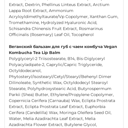
Extract, Dextrin, Phellinus Linteus Extract, Arctium
Lappa Root Extract, Ammonium
Acryloyldimethyltaurate/Vp Copolymer, Xanthan Gum,
Tromethamine, Hydrolyzed Hyaluronic Acid,
Schisandra Chinensis Fruit Extract, Rosmarinus
Officinalis (Rosemary) Leaf Oil, Tocopherol
Веганский бальзам для губ с чаем комбуча Vegan
Kombucha Tea Lip Balm
Polyglyceryl-2 Triisostearate, B14, Bis-Diglyceryl
Polyacyladipate-2, Caprylic/Capric Triglyceride,
Octyldodecanol,
Phytosteryl/Isostearyl/Cetyl/Stearyl/Behenyl Dimer
Dilinoleate, Synthetic Wax, Octyldodecyl Stearoyl
Stearate, Polyhydroxystearic Acid, Butyrospermum
Parkii (Shea) Butter, Ethylene/Propylene Copolymer,
Copernicia Cerifera (Carnauba) Wax, Eclipta Prostrata
Extract, Eclipta Prostrata Leaf Extract, Euphorbia
Cerifera (Candelilla) Wax, Moringa Oleifera Seed Oil,
Water, Melia Azadirachta Leaf Extract, Melia
Azadirachta Flower Extract, Butylene Glycol,