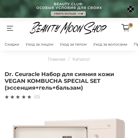
0
Скидки
Уход за лицом
Уход за телом
Уход за волосами
П
Главная
Каталог
Dr. Ceuracle Набор для сияния кожи
VEGAN KOMBUCHA SPECIAL SET
(эссенция+гель+бальзам)
(0)