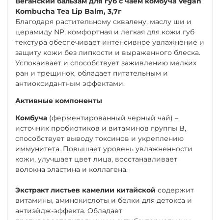
Веганский бальзам для губ с чаем комбуча Vegan
Kombucha Tea Lip Balm, 3,7г
Благодаря растительному сквалену, маслу ши и
церамиду NP, комфортная и легкая для кожи губ
текстура обеспечивает интенсивное увлажнение и
защиту кожи без липкости и выраженного блеска.
Успокаивает и способствует заживлению мелких
ран и трещинок, обладает питательным и
антиоксидантным эффектами.
Активные компоненты
Комбуча
(ферментированный черный чай) –
источник пробиотиков и витаминов группы B,
способствует выводу токсинов и укреплению
иммунитета. Повышает уровень увлажненности
кожи, улучшает цвет лица, восстанавливает
волокна эластина и коллагена.
Экстракт листьев камелии китайской
содержит
витамины, аминокислоты и белки для детокса и
антиэйдж-эффекта. Обладает