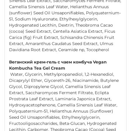
Sinensis Leaf Extract, Saccharomyces Ferment Filtrate,
Camellia Sinensis Leaf Water, Helianthus Annuus
(sunflower) Seed Oil Unsaponifiables, Polyquaternium-
51, Sodium Hyaluronate, Ethylhexylglycerin,
Hydrogenated Lecithin, Dextrin, Theobroma Cacao
(cocoa) Seed Extract, Centella Asiatica Extract, Ficus
Carica (fig) Fruit Extract, Schisandra Chinensis Fruit
Extract, Amaranthus Caudatus Seed Extract, Ulmus
Davidiana Root Extract, Ceramide np, Tocopherol
Веганский крем-гель с чаем комбуча Vegan
Kombucha Tea Gel Cream
Water, Glycerin, Methylpropanediol, 1,2-Hexanediol,
Dicaprylyl Ether, Glycereth-26, Niacinamide, Butylene
Glycol, Dipropylene Glycol, Camellia Sinensis Leaf
Extract, Saccharomyces Ferment Filtrate, Eclipta
Prostrata Leaf Extract, Laminaria Japonica Extract,
Hydroxyacetophenone, Camellia Sinensis Leaf Water,
Polyquaternium-51, Helianthus Annuus (Sunflower)
Seed Oil Unsaponifiables, Ethylhexylglycerin,
Fructooligosaccharides, Beta-Glucan, Hydrogenated
Lecithin, Carbomer, Theobroma Cacao (Cocoa) Seed