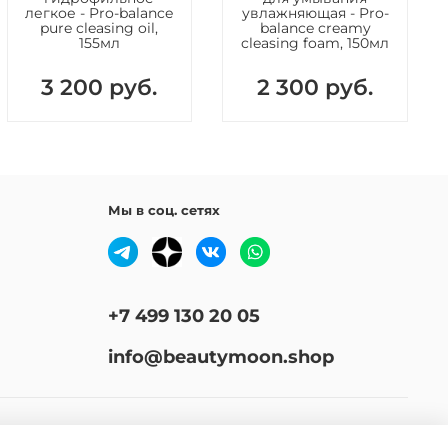
, Carbomer , Ammonium Acryloyl Dimethyl
легкое - Pro-balance
увлажняющая - Pro-
picopolymer, Glyceryl Stearate Citrate, Inulin Lauryl
pure cleasing oil,
balance creamy
155мл
cleasing foam, 150мл
, Acrylate/C10-30 Alkyl Acrylate Crosspolymer, Sodium
Glutamate, Ethylhexylglycerin, Adenosine ,
3 200 руб.
2 300 руб.
panediol, Polyether-1, Panthenol, Tocopherol,
ride Gum-1, Butylene Glycol, Fructan, Hydrolyzed
c Acid, Dimethylsilanol Hyaluronate, Hydrolyzed Sodium
te, Potassium Hyaluronate, Hyaluronic Acid, Sodium
ate Crosspolymer, Hydroxypropyltrimonium Hyaluronate,
cetylated Hyaluronate, Sodium Hyaluronate
Мы в соц. сетях
ilanol, Fragrance.
+7 499 130 20 05
info@beautymoon.shop