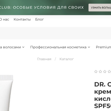
О нас
Контакты
Блог
за волосами
Профессиональная косметика
Premiu
Главная
Каталог
DR. 
крем
кисл
SPF5