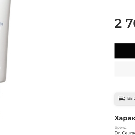
2 7
Вы
Хара
Бренд
Dr. Ceura