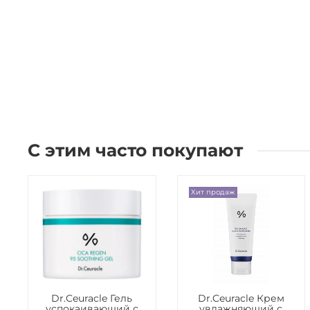
С этим часто покупают
Хит продаж
Dr.Ceuracle Гель
Dr.Ceuracle Крем
успокаивающий с
увлажняющий с