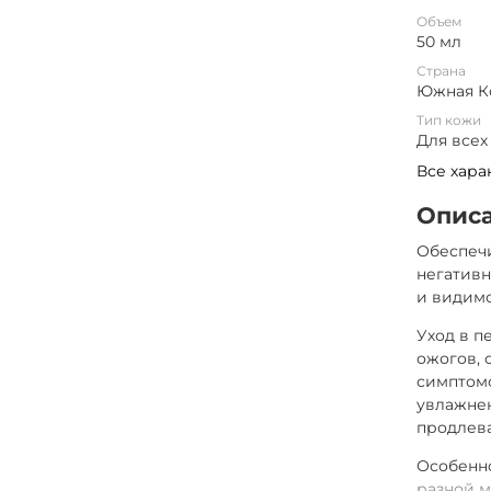
Объем
50 мл
Страна
Южная К
Тип кожи
Для всех
Все хара
Опис
Обеспечи
негативн
и видимо
Уход в п
ожогов, 
симптом
увлажнен
продлева
Особенно
разной м