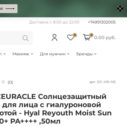
Доставка с 8:00 до 22:00
+74991302005
0
0
0.00 руб.
m
Макияж
Для мужчин
Бренды
арт.
DC-HR-MS
(0)
CEURACLE Солнцезащитный
 для лица с гиалуроновой
отой - Hyal Reyouth Moist Sun
0+ PA++++ ,50мл