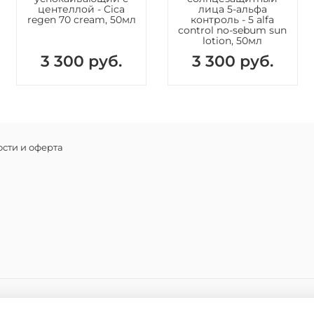
Glycerin
центеллой - Cica
лица 5-альфа
Taurate/V
regen 70 cream, 50мл
контроль - 5 alfa
control no-sebum sun
Carbamate
lotion, 50мл
Stearoyl 
3 300 руб.
3 300 руб.
Methylpro
Biosaccha
Hyaluroni
Hyalurona
Hyaluron
Sodium A
сти и оферта
Dimethyls