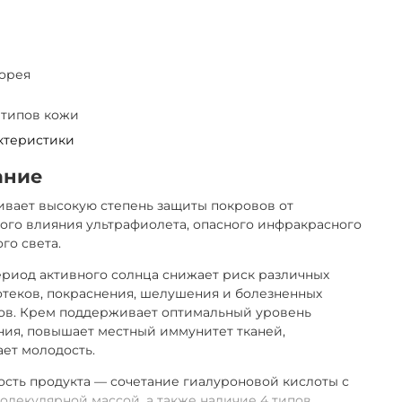
орея
 типов кожи
ктеристики
ание
вает высокую степень защиты покровов от
ого влияния ультрафиолета, опасного инфракрасного
го света.
ериод активного солнца снижает риск различных
отеков, покраснения, шелушения и болезненных
ов. Крем поддерживает оптимальный уровень
ия, повышает местный иммунитет тканей,
ет молодость.
сть продукта — сочетание гиалуроновой кислоты с
олекулярной массой, а также наличие 4 типов