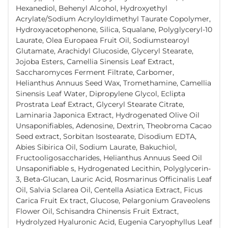
Hexanediol, Behenyl Alcohol, Hydroxyethyl
Acrylate/Sodium Acryloyldimethyl Taurate Copolymer,
Hydroxyacetophenone, Silica, Squalane, Polyglyceryl-10
Laurate, Olea Europaea Fruit Oil, Sodiumstearoyl
Glutamate, Arachidyl Glucoside, Glyceryl Stearate,
Jojoba Esters, Camellia Sinensis Leaf Extract,
Saccharomyces Ferment Filtrate, Carbomer,
Helianthus Annuus Seed Wax, Tromethamine, Camellia
Sinensis Leaf Water, Dipropylene Glycol, Eclipta
Prostrata Leaf Extract, Glyceryl Stearate Citrate,
Laminaria Japonica Extract, Hydrogenated Olive Oil
Unsaponifiables, Adenosine, Dextrin, Theobroma Cacao
Seed extract, Sorbitan Isostearate, Disodium EDTA,
Abies Sibirica Oil, Sodium Laurate, Bakuchiol,
Fructooligosaccharides, Helianthus Annuus Seed Oil
Unsaponifiable s, Hydrogenated Lecithin, Polyglycerin-
3, Beta-Glucan, Lauric Acid, Rosmarinus Officinalis Leaf
Oil, Salvia Sclarea Oil, Centella Asiatica Extract, Ficus
Carica Fruit Ex tract, Glucose, Pelargonium Graveolens
Flower Oil, Schisandra Chinensis Fruit Extract,
Hydrolyzed Hyaluronic Acid, Eugenia Caryophyllus Leaf