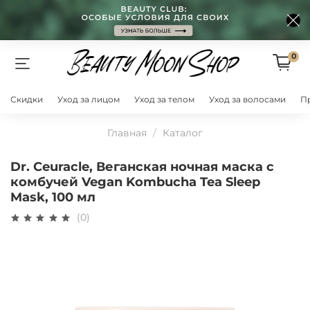
0
Скидки
Уход за лицом
Уход за телом
Уход за волосами
П
Главная
Каталог
Dr. Ceuracle, Веганская ночная маска с
комбучей Vegan Kombucha Tea Sleep
Mask, 100 мл
(0)