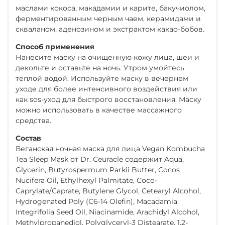
маслами кокоса, макадамии и карите, бакучиолом,
ферментированным черным чаем, керамидами и
скваланом, аденозином и экстрактом какао-бобов.
Способ применения
Нанесите маску на очищенную кожу лица, шеи и
декольте и оставьте на ночь. Утром умойтесь
теплой водой. Используйте маску в вечернем
уходе для более интенсивного воздействия или
как sos-уход для быстрого восстановления. Маску
можно использовать в качестве массажного
средства.
Состав
Веганская ночная маска для лица Vegan Kombucha
Tea Sleep Mask от Dr. Ceuracle содержит Aqua,
Glycerin, Butyrospermum Parkii Butter, Cocos
Nucifera Oil, Ethylhexyl Palmitate, Coco-
Caprylate/Caprate, Butylene Glycol, Cetearyl Alcohol,
Hydrogenated Poly (C6-14 Olefin), Macadamia
Integrifolia Seed Oil, Niacinamide, Arachidyl Alcohol,
Methy|propanediol, Polyglyceryl-3 Distearate, 1,2-