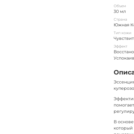
Объем
30 мл
Страна
Южная К
Тип кожи
Чувстви
Эффект
Восстано
Успокаи
Опис
Эссенци
куперозо
Эффектив
помогает
регулиру
В основе
который