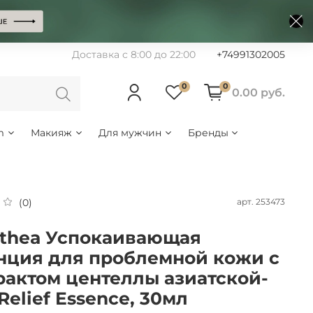
Доставка с 8:00 до 22:00
+74991302005
0
0
0.00 руб.
m
Макияж
Для мужчин
Бренды
арт.
253473
(0)
lthea Успокаивающая
нция для проблемной кожи с
рактом центеллы азиатской-
Relief Essence, 30мл