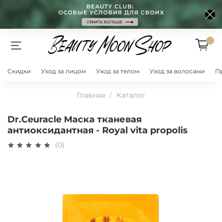
Скидки
Уход за лицом
Уход за телом
Уход за волосами
П
Главная
Каталог
Dr.Ceuracle Маска тканевая
антиоксидантная - Royal vita propolis
(0)