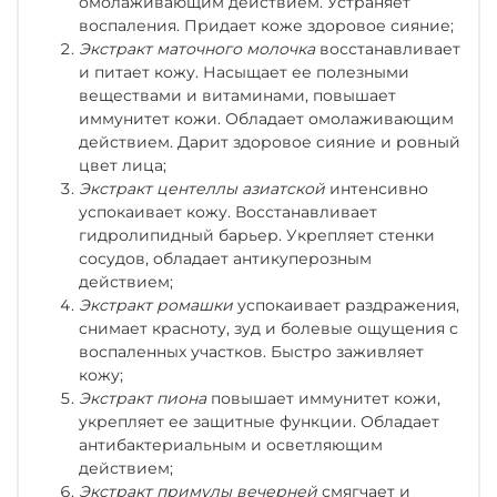
омолаживающим действием. Устраняет
воспаления. Придает коже здоровое сияние;
Экстракт маточного молочка
в
осстанавливает
и питает кожу. Насыщает ее полезными
веществами и витаминами, повышает
иммунитет кожи. Обладает омолаживающим
действием. Дарит здоровое сияние и ровный
цвет лица;
Экстракт центеллы азиатской
и
нтенсивно
успокаивает кожу. Восстанавливает
гидролипидный барьер. Укрепляет стенки
сосудов, обладает антикуперозным
действием;
Экстракт ромашки
у
спокаивает раздражения,
снимает красноту, зуд и болевые ощущения с
воспаленных участков. Быстро заживляет
кожу;
Экстракт пиона
п
овышает иммунитет кожи,
укрепляет ее защитные функции. Обладает
антибактериальным и осветляющим
действием;
Экстракт примулы вечерней
с
мягчает и