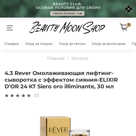
0
Скидки
Уход за лицом
Уход за телом
Уход за волосами
П
Главная
Каталог
4.3 Rever Омолаживающая лифтинг-
сыворотка с эффектом сияния-ELIXIR
D'OR 24 KT Siero oro illiminante, 30 мл
(0)