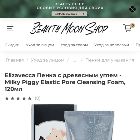
0
Скидки
Уход за лицом
Уход за телом
Уход за волосами
П
Главная
Уход за лицом
...
Пенки для умывания
Elizavecca Пенка с древесным углем -
Milky Piggy Elastic Pore Cleansing Foam,
120мл
(0)