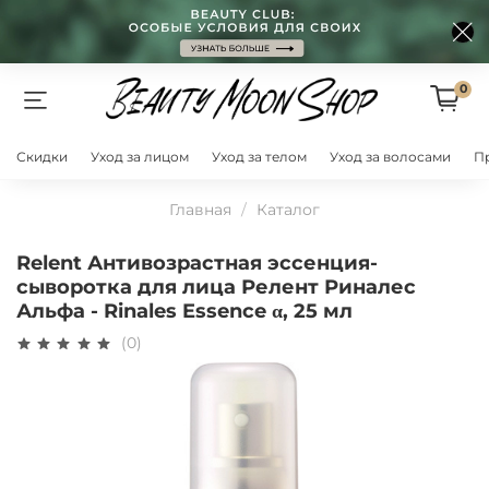
0
Скидки
Уход за лицом
Уход за телом
Уход за волосами
П
Главная
Каталог
Relent Антивозрастная эссенция-
сыворотка для лица Релент Риналес
Альфа - Rinales Essence α, 25 мл
(0)