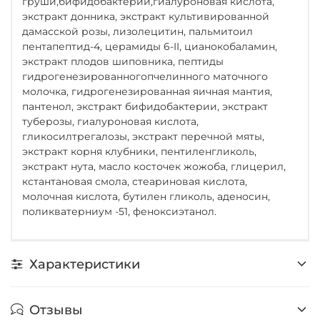
груши,бифидобактерии,гиалуроновая кислота,
экстракт донника, экстракт культивированной
дамасской розы, лизолецитин, пальмитоил
пентапептид-4, церамиды 6-II, цианокобаламин,
экстракт плодов шиповника, пептиды
гидрогенезированногопчелинного маточного
молочка, гидрогенезированная яичная мантия,
пантенол, экстракт бифидобактерии, экстракт
туберозы, гиалуроновая кислота,
гликосилтрегалозы, экстракт перечной мяты,
экстракт корня клубники, пентиленгликоль,
экстракт нута, масло косточек жожоба, глицерил,
кстантановая смола, стеариновая кислота,
молочная кислота, бутилен гликоль, аденосин,
поликватерниум -51, феноксиэтанол.
Характеристики
Отзывы