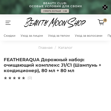
0
Скидки
Уход за лицом
Уход за телом
Уход за волосами
П
Главная
Каталог
FEATHERAQUA Дорожный набор:
очищающий комплекс J1/C1 (Шампунь +
кондиционер), 80 мл + 80 мл
(0)