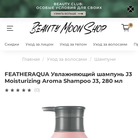
0
Скидки
Уход за лицом
Уход за телом
Уход за волосами
П
Главная
Уход за волосами
Шампуни
FEATHERAQUA Увлажняющий шампунь J3
Moisturizing Aroma Shampoo J3, 280 мл
(0)