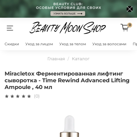
0
Скидки
Уход за лицом
Уход за телом
Уход за волосами
П
Главная
Каталог
Miracletox Ферментированная лифтинг
сыворотка - Time Rewind Advanced Lifting
Ampoule , 40 мл
(0)