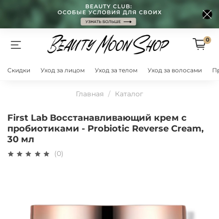
0
Скидки
Уход за лицом
Уход за телом
Уход за волосами
П
Главная
Каталог
First Lab Восстанавливающий крем с
пробиотиками - Probiotic Reverse Cream,
30 мл
(0)