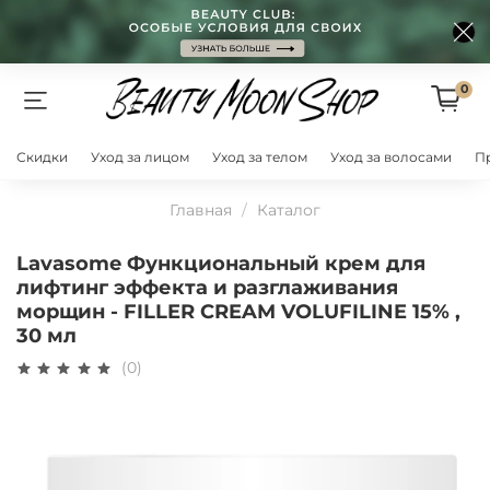
0
Скидки
Уход за лицом
Уход за телом
Уход за волосами
П
Главная
Каталог
Lavasome Функциональный крем для
лифтинг эффекта и разглаживания
морщин - FILLER CREAM VOLUFILINE 15% ,
30 мл
(0)