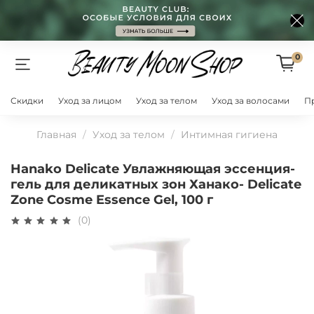
0
Скидки
Уход за лицом
Уход за телом
Уход за волосами
П
Главная
Уход за телом
Интимная гигиена
Hanako Delicate Увлажняющая эссенция-
гель для деликатных зон Ханако- Delicate
Zone Cosme Essence Gel, 100 г
(0)