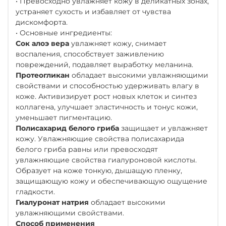
• Превосходно увлажняет кожу в деликатных зонах,
устраняет сухость и избавляет от чувства
дискомфорта.
• Основные ингредиенты:
Сок алоэ вера
увлажняет кожу, снимает
воспаления, способствует заживлению
повреждений, подавляет выработку меланина.
Протеогликан
обладает высокими увлажняющими
свойствами и способностью удерживать влагу в
коже. Активизирует рост новых клеток и синтез
коллагена, улучшает эластичность и тонус кожи,
уменьшает пигментацию.
Полисахарид белого гриба
защищает и увлажняет
кожу. Увлажняющие свойства полисахарида
белого гриба равны или превосходят
увлажняющие свойства гиалуроновой кислоты.
Образует на коже тонкую, дышащую пленку,
защищающую кожу и обеспечивающую ощущение
гладкости.
Гиалуронат натрия
обладает высокими
увлажняющими свойствами.
Способ применения