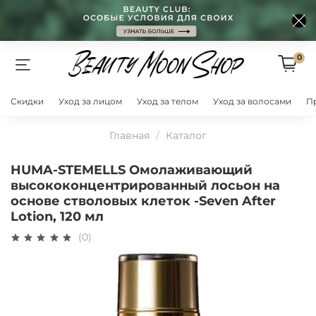
0
Скидки
Уход за лицом
Уход за телом
Уход за волосами
П
Главная
Каталог
HUMA-STEMELLS Омолаживающий
высококонцентрированный лосьон на
основе стволовых клеток -Seven After
Lotion, 120 мл
(0)