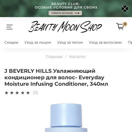
0
Скидки
Уход за лицом
Уход за телом
Уход за волосами
П
Главная
Каталог
J BEVERLY HILLS Увлажняющий
кондиционер для волос- Everyday
Moisture Infusing Conditioner, 340мл
(0)