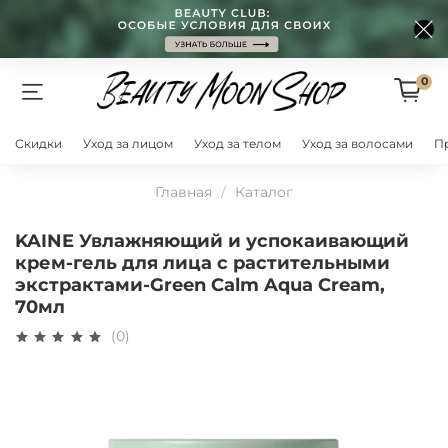
0
Скидки
Уход за лицом
Уход за телом
Уход за волосами
П
Главная
Каталог
KAINE Увлажняющий и успокаивающий
крем-гель для лица с растительными
экстрактами-Green Calm Aqua Cream,
70мл
(0)