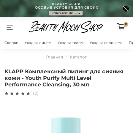
0
Скидки
Уход за лицом
Уход за телом
Уход за волосами
П
Главная
Каталог
KLAPP Комплексный пилинг для сияния
кожи - Youth Purify Multi Level
Performance Cleansing, 30 мл
(0)