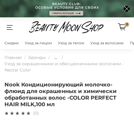
0
Скидки
Уход за лицом
Уход за телом
Уход за волосами
П
Главная
Бренды
...
Уход за окрашенными и обесцвеченными волосами -
Nectar Color
Nook Кондиционирующий молочко-
флюид для окрашенных и химически
обработанных волос -COLOR PERFECT
HAIR MILK,100 мл
(0)