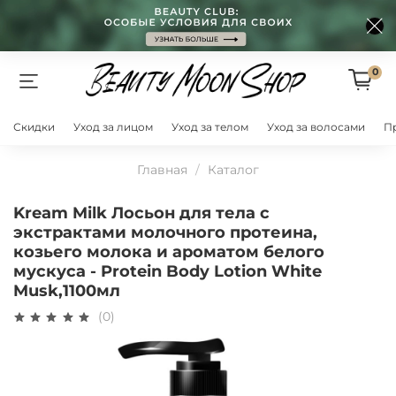
0
Скидки
Уход за лицом
Уход за телом
Уход за волосами
П
Главная
Каталог
Kream Milk Лосьон для тела с
экстрактами молочного протеина,
козьего молока и ароматом белого
мускуса - Protein Body Lotion White
Musk,1100мл
(0)