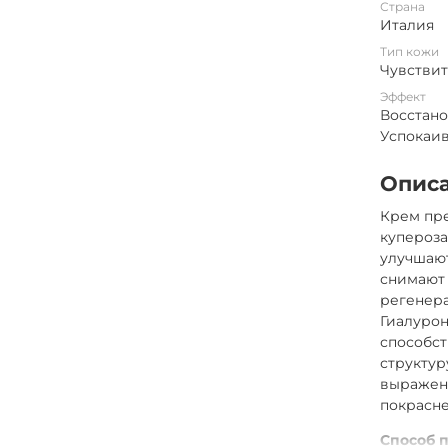
Страна
Италия
Тип кожи
Чувстви
Эффект
Восстано
Успокаи
Опис
Крем пре
купероза
улучшаю
снимают
регенер
Гиалурон
способст
структур
выраженн
покрасне
Способ 