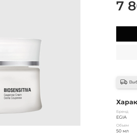
7 8
Вы
Хара
Бренд
EGIA
Объем
50 мл