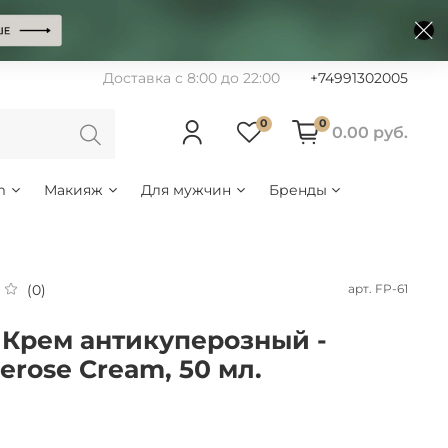
Доставка с 8:00 до 22:00
+74991302005
0
0
0.00 руб.
m
Макияж
Для мужчин
Бренды
арт.
FP-61
(0)
 Крем антикуперозный -
erose Cream, 50 мл.