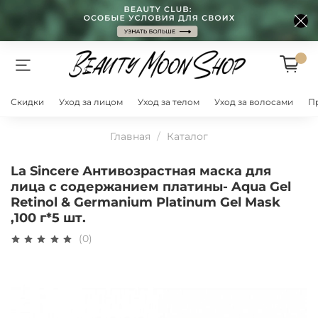
Скидки
Уход за лицом
Уход за телом
Уход за волосами
П
Главная
Каталог
La Sincere Антивозрастная маска для
лица с содержанием платины- Aqua Gel
Retinol & Germanium Platinum Gel Mask
,100 г*5 шт.
(0)