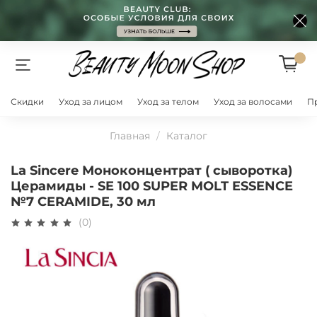
Скидки
Уход за лицом
Уход за телом
Уход за волосами
П
Главная
Каталог
La Sincere Моноконцентрат ( сыворотка)
Церамиды - SE 100 SUPER MOLT ESSENCE
№7 CERAMIDE, 30 мл
(0)