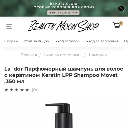
0
Скидки
Уход за лицом
Уход за телом
Уход за волосами
П
Главная
Уход за волосами
Шампуни
La`dor Парфюмерный шампунь для волос
с кератином Keratin LPP Shampoo Movet
,350 мл
(0)