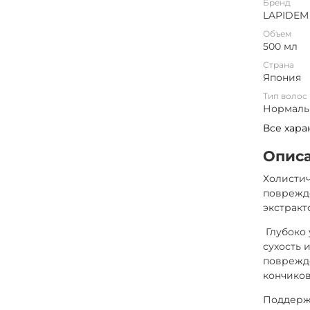
Бренд
LAPIDEM
Объем
500 мл
Страна
Япония
Тип волос
Нормальн
Все хара
Опис
Холисти
поврежде
экстракт
Глубоко 
сухость 
поврежде
кончиков
Поддерж