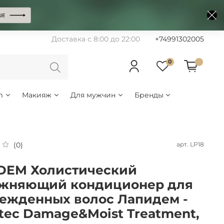
Доставка с 8:00 до 22:00
+74991302005
0
m
Макияж
Для мужчин
Бренды
арт.
LP18
(0)
DEM Холистический
жняющий кондиционер для
ежденных волос Лапидем -
stec Damage&Moist Treatment,