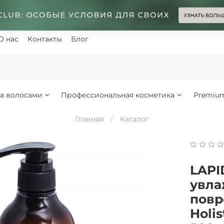
О нас
Контакты
Блог
за волосами
Профессиональная косметика
Premiu
Главная
Каталог
LAPI
увла
повр
Holi