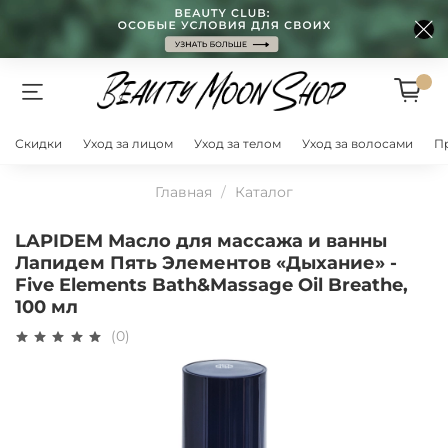
Скидки
Уход за лицом
Уход за телом
Уход за волосами
П
Главная
Каталог
LAPIDEM Масло для массажа и ванны
Лапидем Пять Элементов «Дыхание» -
Five Elements Bath&Massage Oil Breathe,
100 мл
(0)