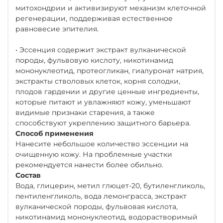
митохондрии и активизируют механизм клеточной
регенерации, поддерживая естественное
равновесие эпителия.
• Эссенция содержит экстракт вулканической
породы, фульвовую кислоту, никотинамид
мононуклеотид, протеогликан, гиалуронат натрия,
экстракты стволовых клеток, корня солодки,
плодов гардении и другие ценные ингредиенты,
которые питают и увлажняют кожу, уменьшают
видимые признаки старения, а также
способствуют укреплению защитного барьера.
Способ применения
Нанесите небольшое количество эссенции на
очищенную кожу. На проблемные участки
рекомендуется нанести более обильно.
Состав
Вода, глицерин, метил глюцет-20, бутиленгликоль,
пентиленгликоль, вода лемонграсса, экстракт
вулканической породы, фульвовая кислота,
никотинамид мононуклеотид, водорастворимый