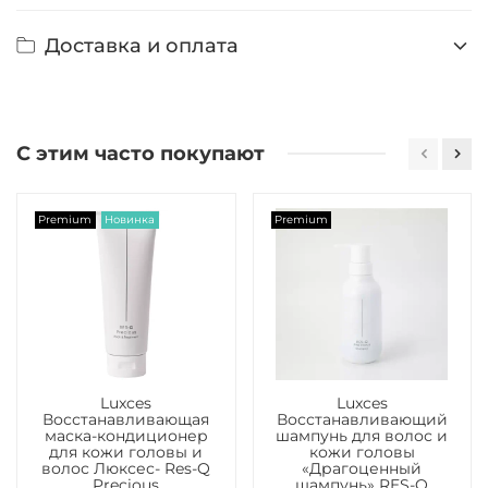
Доставка и оплата
С этим часто покупают
Premium
Новинка
Premium
Luxces
Luxces
Восстанавливающая
Восстанавливающий
маска-кондиционер
шампунь для волос и
для кожи головы и
кожи головы
волос Люксес- Res-Q
«Драгоценный
Precious
шампунь» RES-Q