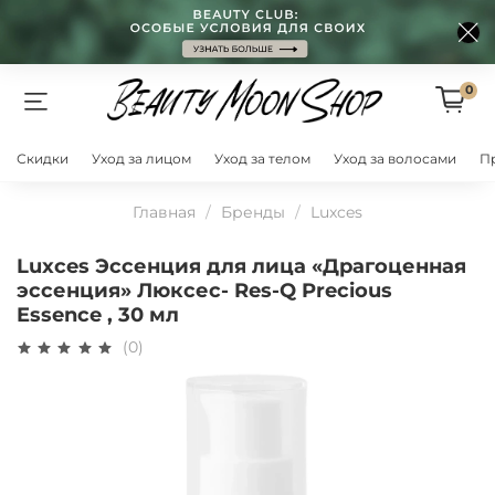
0
Скидки
Уход за лицом
Уход за телом
Уход за волосами
П
Главная
Бренды
Luxces
Luxces Эссенция для лица «Драгоценная
эссенция» Люксес- Res-Q Precious
Essence , 30 мл
(0)