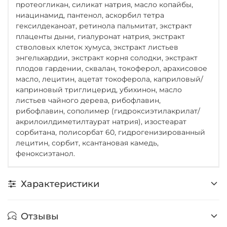
протеогликан, силикат натрия, масло копайбы,
ниацинамид, пантенол, аскорбил тетра
гексилдеканоат, ретинола пальмитат, экстракт
плаценты дыни, гиалуронат натрия, экстракт
стволовых клеток хумуса, экстракт листьев
энгельхардии, экстракт корня солодки, экстракт
плодов гардении, сквалан, токоферол, арахисовое
масло, лецитин, ацетат токоферола, каприловый/
каприновый триглицерид, убихинон, масло
листьев чайного дерева, рибофлавин,
рибофлавин, сополимер (гидроксиэтилакрилат/
акрилоилдиметилтаурат натрия), изостеарат
сорбитана, полисорбат 60, гидрогенизированный
лецитин, сорбит, ксантановая камедь,
феноксиэтанол.
Характеристики
Отзывы