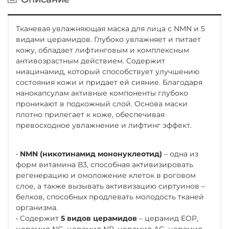
Тканевая увлажняющая маска для лица с NMN и 5
видами церамидов. Глубоко увлажняет и питает
кожу, обладает лифтинговым и комплексным
антивозрастным действием. Содержит
ниацинамид, который способствует улучшению
состояния кожи и придает ей сияние. Благодаря
нанокапсулам активные компоненты глубоко
проникают в подкожный слой. Основа маски
плотно прилегает к коже, обеспечивая
превосходное увлажнение и лифтинг эффект.
•
NMN (никотинамид мононуклеотид)
– одна из
форм витамина В3, способная активизировать
регенерацию и омоложение клеток в роговом
слое, а также вызывать активизацию сиртуинов –
белков, способных продлевать молодость тканей
организма.
• Содержит
5 видов церамидов
– церамид EOP,
церамид NG, церамид NP, церамид AG, церамид