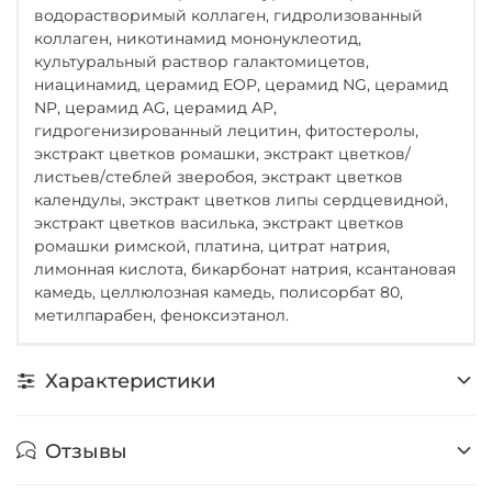
водорастворимый коллаген, гидролизованный
коллаген, никотинамид мононуклеотид,
культуральный раствор галактомицетов,
ниацинамид, церамид EOP, церамид NG, церамид
NP, церамид AG, церамид AP,
гидрогенизированный лецитин, фитостеролы,
экстракт цветков ромашки, экстракт цветков/
листьев/стеблей зверобоя, экстракт цветков
календулы, экстракт цветков липы сердцевидной,
экстракт цветков василька, экстракт цветков
ромашки римской, платина, цитрат натрия,
лимонная кислота, бикарбонат натрия, ксантановая
камедь, целлюлозная камедь, полисорбат 80,
метилпарабен, феноксиэтанол.
Характеристики
Отзывы