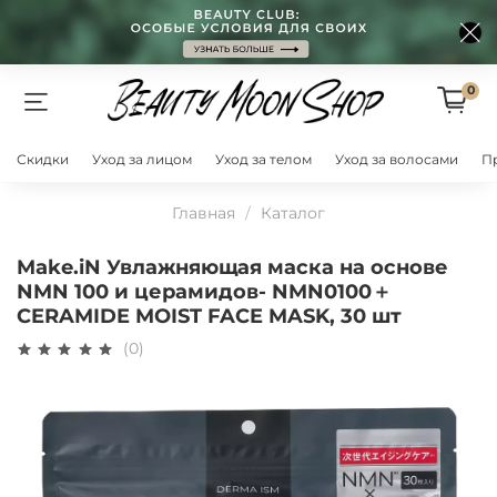
0
Скидки
Уход за лицом
Уход за телом
Уход за волосами
П
Главная
Каталог
Make.iN Увлажняющая маска на основе
NMN 100 и церамидов- NMN0100＋
CERAMIDE MOIST FACE MASK, 30 шт
(0)